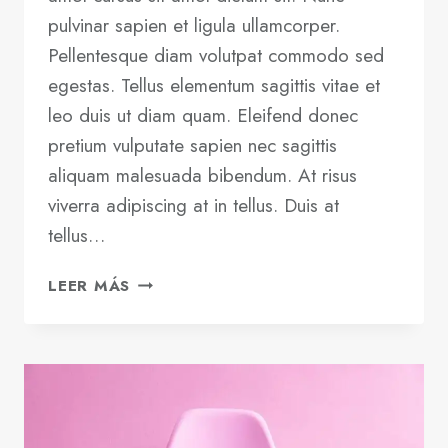
pulvinar sapien et ligula ullamcorper.
Pellentesque diam volutpat commodo sed
egestas. Tellus elementum sagittis vitae et
leo duis ut diam quam. Eleifend donec
pretium vulputate sapien nec sagittis
aliquam malesuada bibendum. At risus
viverra adipiscing at in tellus. Duis at
tellus…
BE
LEER MÁS
REMARKABLE:
HOW
TO
MAKE
YOUR
BUSINESS