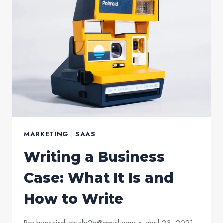
ORGANIZE
YOUR
SMALL
BUSINESS
MARKETING
|
SAAS
Writing a Business
Case: What It Is and
How to Write
Por
bensaindustrialb2b@gmail.com
abril 23, 2021