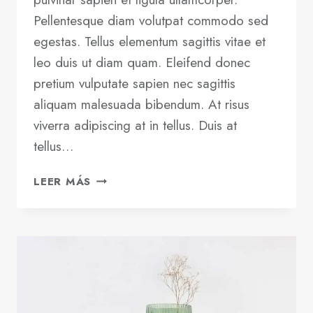
Pellentesque diam volutpat commodo sed
egestas. Tellus elementum sagittis vitae et
leo duis ut diam quam. Eleifend donec
pretium vulputate sapien nec sagittis
aliquam malesuada bibendum. At risus
viverra adipiscing at in tellus. Duis at
tellus…
WHY
LEER MÁS
STARTUPS
FAIL:
11
MISTAKES
FOUNDERS
KEEP
MAKING